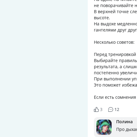
не поворачивайте н
В верхней точке сл
высоте.
На выдохе медленно
гантелями друг друг
Несколько советов:
Перед тренировкой 
Выбирайте правильн
результата, а слиш
постепенно увеличи
При выполнении упр
Это поможет избежа
Если есть сомнения
3
12
Полина
Про дыхан