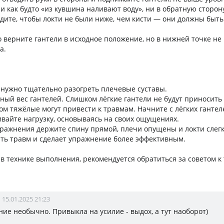
и как будто «из кувшина наливают воду», ни в обратную сторон
едите, чтобы локти не были ниже, чем кисти — они должны быть
 верните гантели в исходное положение, но в нижней точке не
а.
нужно тщательно разогреть плечевые суставы.
ый вес гантелей. Слишком лёгкие гантели не будут приносить
ком тяжёлые могут привести к травмам. Начните с лёгких гантел
вайте нагрузку, основываясь на своих ощущениях.
ажнения держите спину прямой, плечи опущены и локти слегк
ть травм и сделает упражнение более эффективным.
 в технике выполнения, рекомендуется обратиться за советом к
15.01.2025 21:23
ие необычно. Привыкла на усилие - выдох, а тут наоборот)