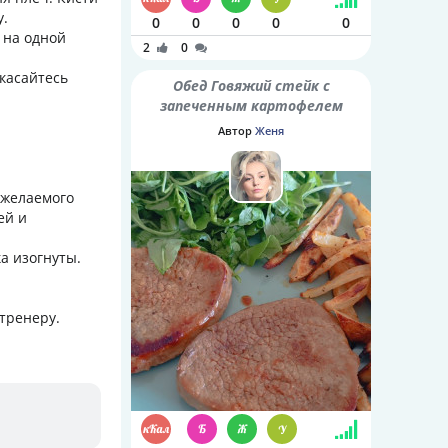
у.
0
0
0
0
0
 на одной
2
0
 касайтесь
Обед Говяжий стейк с
запеченным картофелем
Автор
Женя
 желаемого
ей и
а изогнуты.
 тренеру.