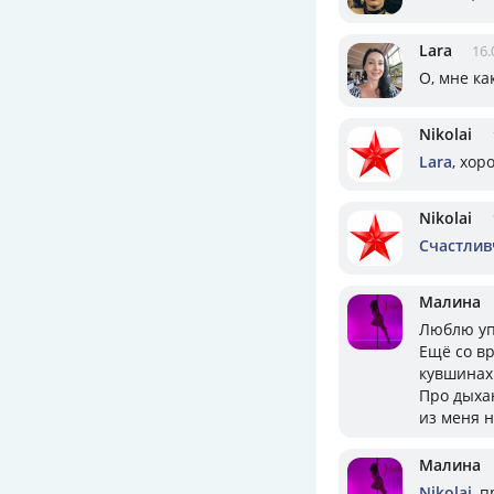
Lara
16.
О, мне ка
Nikolai
Lara
, хо
Nikolai
Счастлив
Малина
Люблю уп
Ещё со в
кувшинах
Про дыха
из меня н
Малина
Nikolai
, 