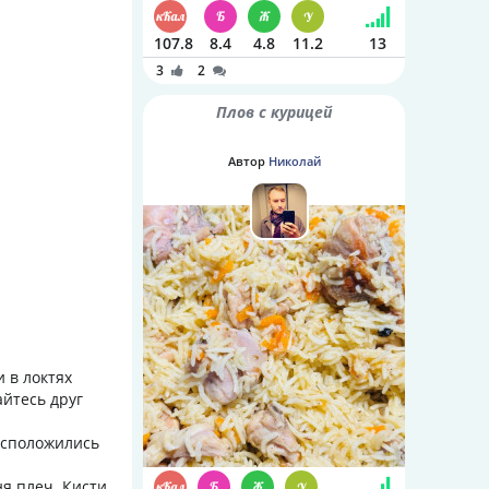
107.8
8.4
4.8
11.2
13
3
2
Плов с курицей
Автор
Николай
а
 в локтях
айтесь друг
асположились
я плеч. Кисти