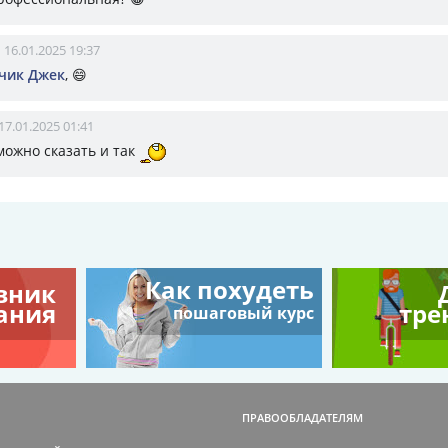
16.01.2025 19:37
чик Джек
, 😄
17.01.2025 01:41
 можно сказать и так
Как похудеть
вник
ания
тре
пошаговый курс
ПРАВООБЛАДАТЕЛЯМ