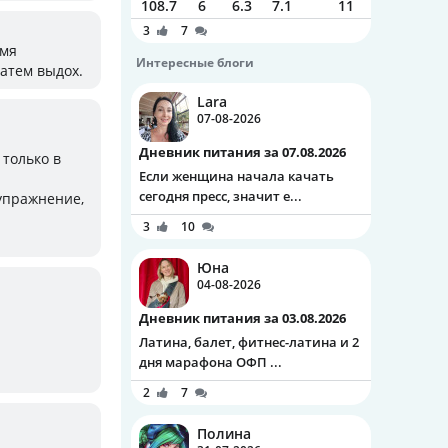
108.7
6
6.3
7.1
11
3
7
емя
Интересные блоги
атем выдох.
Lara
07-08-2026
Дневник питания за 07.08.2026
 только в
Если женщина начала качать
сегодня пресс, значит е...
 упражнение,
3
10
Юна
04-08-2026
Дневник питания за 03.08.2026
Латина, балет, фитнес-латина и 2
дня марафона ОФП ...
2
7
Полина