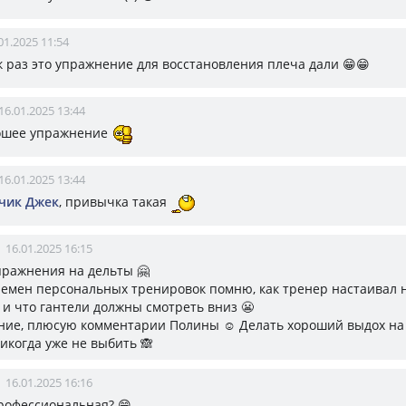
01.2025 11:54
к раз это упражнение для восстановления плеча дали 😁😁
16.01.2025 13:44
рошее упражнение
16.01.2025 13:44
чик Джек
, привычка такая
16.01.2025 16:15
ражнения на дельты 🤗
ремен персональных тренировок помню, как тренер настаивал н
 и что гантели должны смотреть вниз 😬
ние, плюсую комментарии Полины ☺️ Делать хороший выдох на 
икогда уже не выбить 🙈
16.01.2025 16:16
профессиональная? 😁