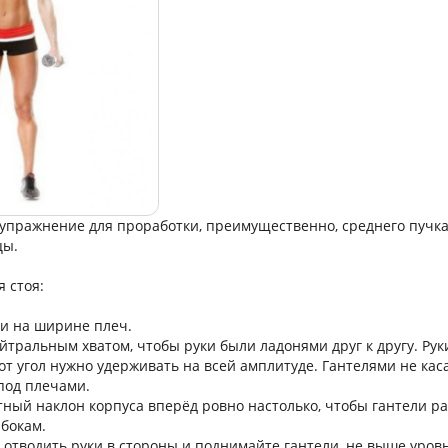
упражнение для проработки, преимущественно, среднего пучк
цы.
я стоя:
ги на ширине плеч.
йтральным хватом, чтобы руки были ладонями друг к другу. Руки
от угол нужно удерживать на всей амплитуде. Гантелями не кас
 под плечами.
тный наклон корпуса вперёд ровно настолько, чтобы гантели р
 бокам.
 отводить руки в стороны и поднимайте гантели, не выше уровн