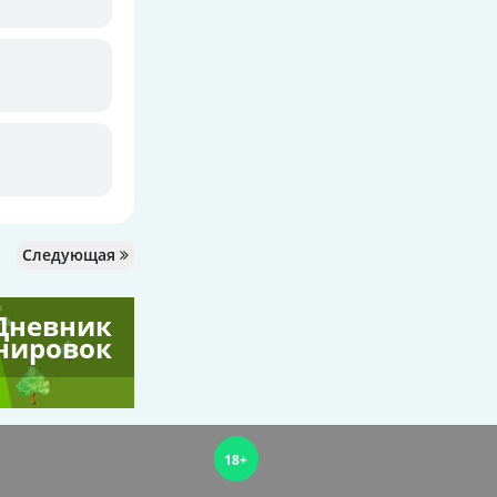
Следующая
Дневник
нировок
18+