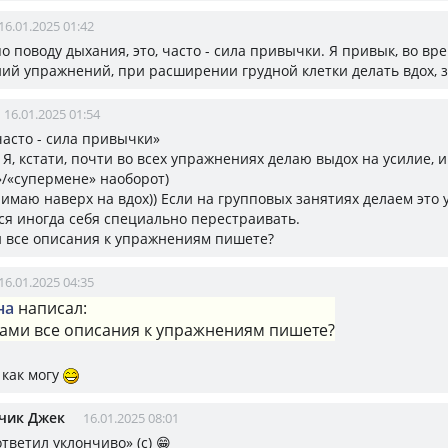
16.01.2025 01:42
 по поводу дыхания, это, часто - сила привычки. Я привык, во вр
ий упражнений, при расширении грудной клетки делать вдох, з
16.01.2025 01:54
«часто - сила привычки»
 Я, кстати, почти во всех упражнениях делаю выдох на усилие, и
»/«супермене» наоборот)
имаю наверх на вдох)) Если на групповых занятиях делаем это
ся иногда себя специально перестраивать.
и все описания к упражнениям пишете?
16.01.2025 04:35
на
написал:
сами все описания к упражнениям пишете?
 как могу
чик Джек
16.01.2025 08:01
«ответил уклончиво» (с) 😁