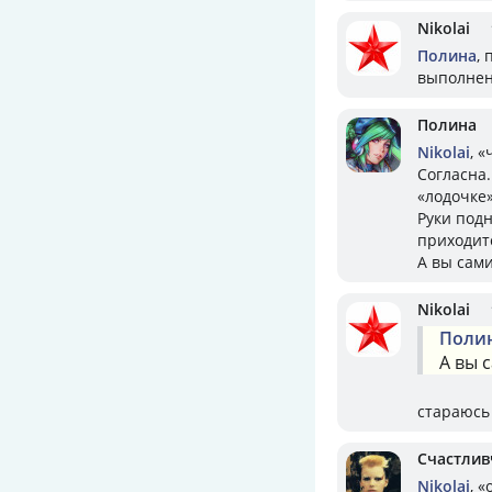
Nikolai
Полина
,
выполнен
Полина
Nikolai
, 
Согласна.
«лодочке
Руки подн
приходит
А вы сам
Nikolai
Поли
А вы 
стараюсь
Счастлив
Nikolai
, 