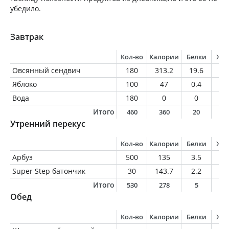
убедило.
Завтрак
Кол-во
Калории
Белки
Жи
Овсянный сендвич
180
313.2
19.6
1
Яблоко
100
47
0.4
0.
Вода
180
0
0
0
Итого
460
360
20
1
Утренний перекус
Кол-во
Калории
Белки
Жи
Арбуз
500
135
3.5
0.
Super Step батончик
30
143.7
2.2
6.
Итого
530
278
5
7
Обед
Кол-во
Калории
Белки
Жи