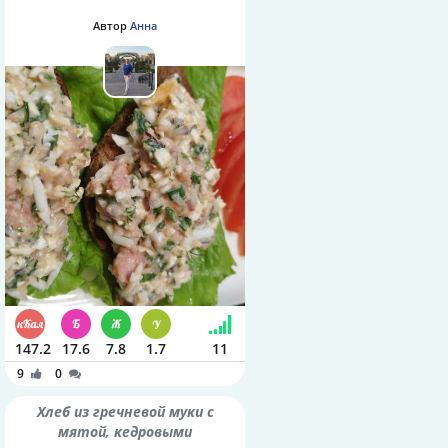
Автор
Анна
147.2
17.6
7.8
1.7
11
9
0
Хлеб из гречневой муки с
мятой, кедровыми