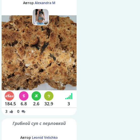
орешками и семенами
Автор
Alexandra M
шалфея
184.5
6.8
2.6
32.9
3
3
0
Грибной суп с перловкой
Автор
Leonid Velichko