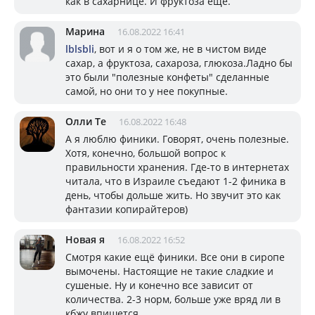
как в сахарнице. И фруктоза ещё.
Марина
16.08.2022 16:41
lblsbli
, вот и я о том же, не в чистом виде
сахар, а фруктоза, сахароза, глюкоза.Ладно бы
это были "полезные конфеты" сделанные
самой, но они то у нее покупные.
Олли Те
16.08.2022 16:48
А я люблю финики. Говорят, очень полезные.
Хотя, конечно, большой вопрос к
правильности хранения. Где-то в интернетах
читала, что в Израиле съедают 1-2 финика в
день, чтобы дольше жить. Но звучит это как
фантазии копирайтеров)
Новая я
16.08.2022 16:52
Смотря какие ещё финики. Все они в сиропе
вымочены. Настоящие не такие сладкие и
сушеные. Ну и конечно все зависит от
количества. 2-3 норм, больше уже вряд ли в
кбжу впишется