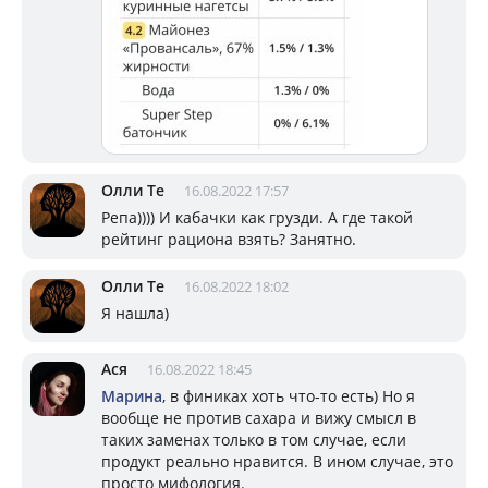
Олли Те
16.08.2022 17:57
Репа)))) И кабачки как грузди. А где такой
рейтинг рациона взять? Занятно.
Олли Те
16.08.2022 18:02
Я нашла)
Ася
16.08.2022 18:45
Марина
, в финиках хоть что-то есть) Но я
вообще не против сахара и вижу смысл в
таких заменах только в том случае, если
продукт реально нравится. В ином случае, это
просто мифология.