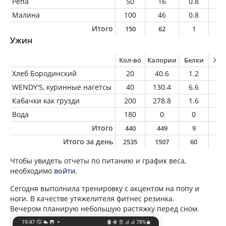
Репа
50
16
0.8
0.
Малина
100
46
0.8
0.
Итого
150
62
1
0
Ужин
Кол-во
Калории
Белки
Жи
Хлеб Бородинский
20
40.6
1.2
0.
WENDY'S, куринные нагетсы
40
130.4
6.6
9
Кабачки как грузди
200
278.8
1.6
24
Вода
180
0
0
0
Итого
440
449
9
3
Итого за день
2535
1507
60
6
Чтобы увидеть отчеты по питанию и график веса,
необходимо
войти
.
Сегодня выполнила тренировку с акцентом на попу и
ноги. В качестве утяжелителя фитнес резинка.
Вечером планирую небольшую растяжку перед сном.