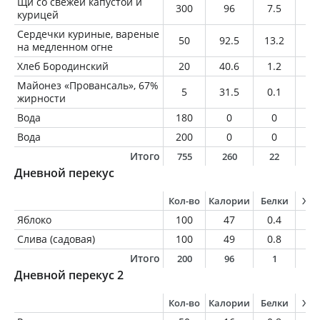
Щи со свежей капустой и
300
96
7.5
3.
курицей
Сердечки куриные, вареные
50
92.5
13.2
4
на медленном огне
Хлеб Бородинский
20
40.6
1.2
0.
Майонез «Провансаль», 67%
5
31.5
0.1
3.
жирности
Вода
180
0
0
0
Вода
200
0
0
0
Итого
755
260
22
1
Дневной перекус
Кол-во
Калории
Белки
Жи
Яблоко
100
47
0.4
0.
Слива (садовая)
100
49
0.8
0.
Итого
200
96
1
0
Дневной перекус 2
Кол-во
Калории
Белки
Жи