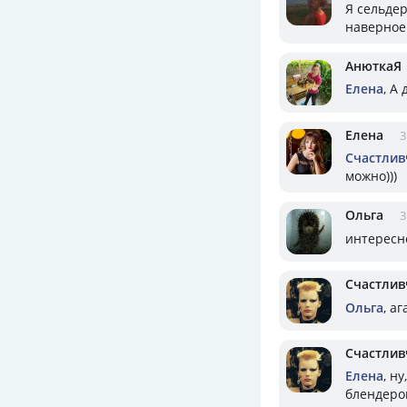
Я сельдер
наверное 
АнюткаЯ
Елена
, А
Елена
3
Счастлив
можно)))
Ольга
3
интересн
Счастлив
Ольга
, аг
Счастлив
Елена
, н
блендером