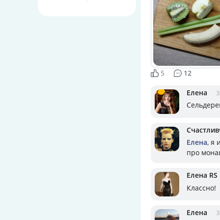
5
12
Елена
3
Сельдере
Счастлив
Елена
, я
про мона
Елена RS
Классно!
Елена
3