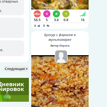
х отварных
т.
56.5
5
3.6
0.8
16
4
0
Булгур с фаршем в
мультиварке
Автор
Марина
е.
Следующая
Дневник
нировок