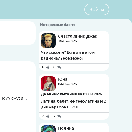
Войти
Интересные блоги
Счастливчик Джек
29-07-2026
Что скажете? Есть ли в этом
рациональное зерно?
6
8
Юна
04-08-2026
Дневник питания за 03.08.2026
ому смузи...
Латина, балет, фитнес-латина и 2
дня марафона ОФП ...
2
7
Полина