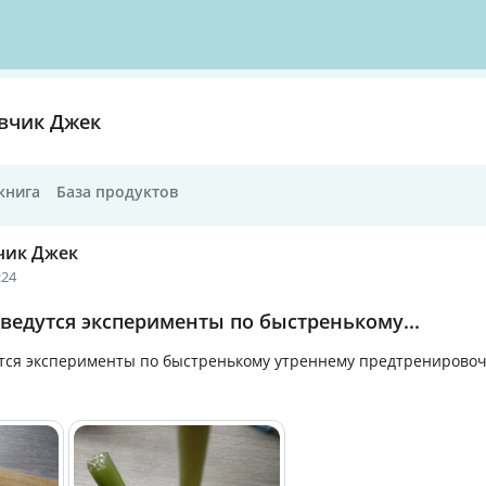
вчик Джек
книга
База продуктов
чик Джек
:24
ведутся эксперименты по быстренькому...
тся эксперименты по быстренькому утреннему предтренировочн