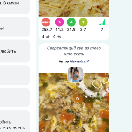
. В смузи
же!
258.7
11.2
21.9
3.7
7
4
0
Согревающий суп из того
о любить
что есть
Автор
Alexandra M
робить
чается очень