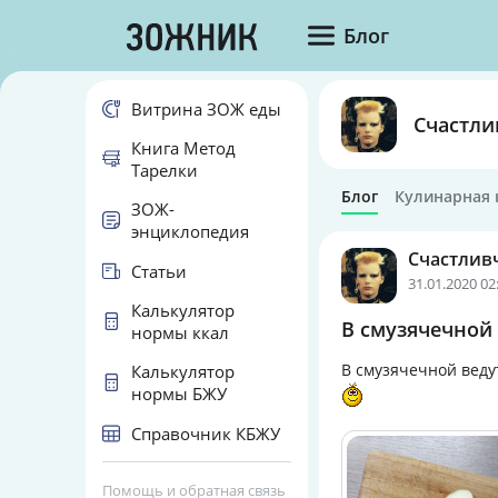
Блог
Витрина ЗОЖ еды
Счастли
Книга Метод
Тарелки
Блог
Кулинарная 
ЗОЖ-
энциклопедия
Счастлив
Статьи
31.01.2020 02
Калькулятор
В смузячечной 
нормы ккал
В смузячечной веду
Калькулятор
нормы БЖУ
Справочник КБЖУ
Помощь и обратная связь