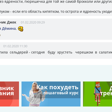
без ядрености, пюрешечка для той же самой брокколи или други
 луком - если его область кипятком, то острота и ядреность уходи
чик Джек
01.02.2020 09:29
я Дёмина
,
01.02.2020 11:30
пила сельдерей - сегодня буду хрустеть черешком в салатик
Как похудеть
вник
ания
тре
пошаговый курс