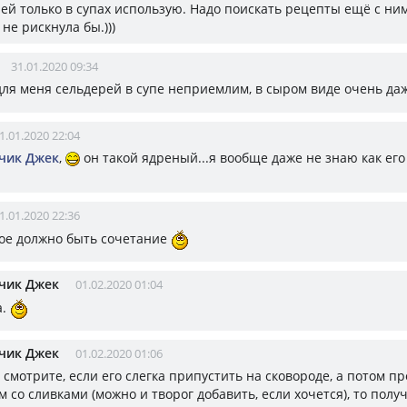
ей только в супах использую. Надо поискать рецепты ещё с ним
не рискнула бы.)))
31.01.2020 09:34
 для меня сельдерей в супе неприемлим, в сыром виде очень да
1.01.2020 22:04
чик Джек
,
он такой ядреный...я вообще даже не знаю как ег
1.01.2020 22:36
ое должно быть сочетание
чик Джек
01.02.2020 01:04
а.
чик Джек
01.02.2020 01:06
у, смотрите, если его слегка припустить на сковороде, а потом п
 со сливками (можно и творог добавить, если хочется), то полу