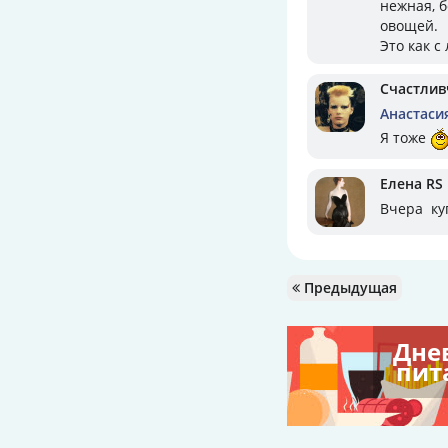
нежная, 
овощей.
Это как с
Счастлив
Анастаси
Я тоже
Елена RS
Вчера ку
Предыдущая
Дне
пит