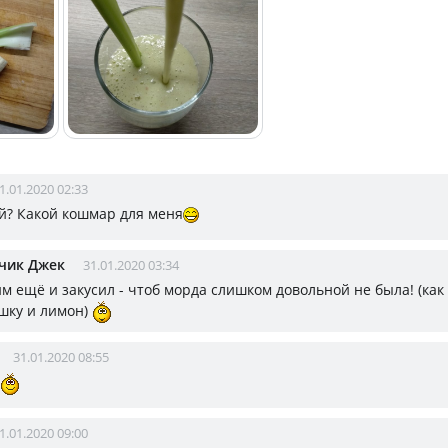
1.01.2020 02:33
й? Какой кошмар для меня
чик Джек
31.01.2020 03:34
 им ещё и закусил - чтоб морда слишком довольной не была! (как
шку и лимон)
31.01.2020 08:55
1.01.2020 09:00