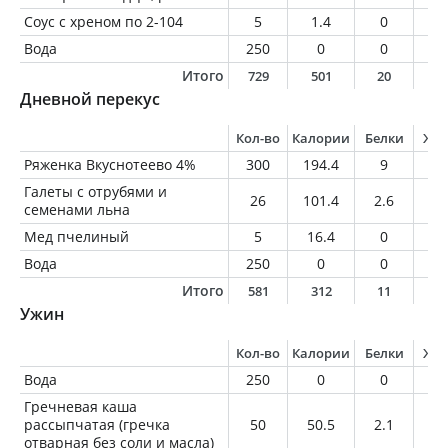
Соус с хреном по 2-104
5
1.4
0
0
Вода
250
0
0
0
Итого
729
501
20
4
Дневной перекус
Кол-во
Калории
Белки
Жи
Ряженка Вкуснотеево 4%
300
194.4
9
1
Галеты с отрубями и
26
101.4
2.6
2
семенами льна
Мед пчелиный
5
16.4
0
0
Вода
250
0
0
0
Итого
581
312
11
1
Ужин
Кол-во
Калории
Белки
Жи
Вода
250
0
0
0
Гречневая каша
рассыпчатая (гречка
50
50.5
2.1
0.
отварная без соли и масла)