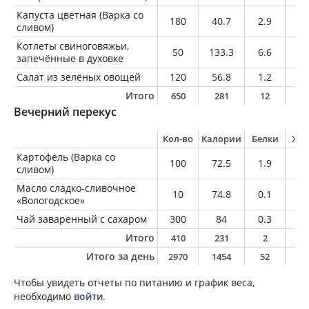
Капуста цветная (Варка со
180
40.7
2.9
0.
сливом)
Котлеты свиноговяжьи,
50
133.3
6.6
10
запечённые в духовке
Салат из зелёных овощей
120
56.8
1.2
4.
Итого
650
281
12
1
Вечерний перекус
Кол-во
Калории
Белки
Жи
Картофель (Варка со
100
72.5
1.9
0.
сливом)
Масло сладко-сливочное
10
74.8
0.1
8.
«Вологодское»
Чай заваренный с сахаром
300
84
0.3
0
Итого
410
231
2
8
Итого за день
2970
1454
52
8
Чтобы увидеть отчеты по питанию и график веса,
необходимо
войти
.