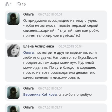
1
15
Ольга
06.07.2018 00:01
О, придумала ассоциацию на тему студня,
чтобы не хотелось - ползёт мерзкий серый
слизень...жирный..." глупый пингвин робко
прячет тело жирное в утёсах" (с)
Елена Аспиринка
06.07.2018 00:04
Ольга
, посмотрите другие варианты, если
любите студень. Например, во ВкуссВилле
продается, там жира минимум. Куриный
можно делать. По сути блюдо то хорошее,
просто не все производители делают его
качественным и низкожировым.
Ольга
06.07.2018 08:04
Вероника Kotikova
, спасибо, попробую
Ольга
06.07.2018 08:17