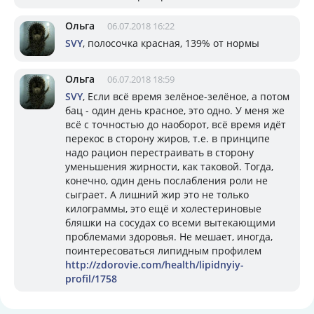
Ольга
06.07.2018 16:22
SVY
, полосочка красная, 139% от нормы
Ольга
06.07.2018 18:59
SVY
, Если всё время зелёное-зелёное, а потом
бац - один день красное, это одно. У меня же
всё с точностью до наоборот, всё время идёт
перекос в сторону жиров, т.е. в принципе
надо рацион перестраивать в сторону
уменьшения жирности, как таковой. Тогда,
конечно, один день послабления роли не
сыграет. А лишний жир это не только
килограммы, это ещё и холестериновые
бляшки на сосудах со всеми вытекающими
проблемами здоровья. Не мешает, иногда,
поинтересоваться липидным профилем
http://zdorovie.com/health/lipidnyiy-
profil/1758