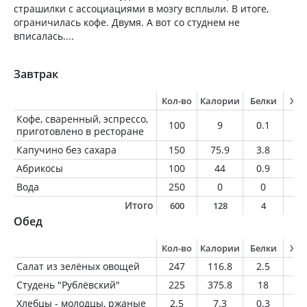
страшилки с ассоциациями в мозгу всплыли. В итоге,
ограничилась кофе. Двумя. А вот со студнем не
вписалась....
Завтрак
Кол-во
Калории
Белки
Жи
Кофе, сваренный, эспрессо,
100
9
0.1
0.
приготовлено в ресторане
Капучино без сахара
150
75.9
3.8
4.
Абрикосы
100
44
0.9
0.
Вода
250
0
0
0
Итого
600
128
4
4
Обед
Кол-во
Калории
Белки
Жи
Салат из зелёных овощей
247
116.8
2.5
8.
Студень "Рублёвский"
225
375.8
18
33
Хлебцы - молодцы, ржаные
2.5
7.3
0.3
0.