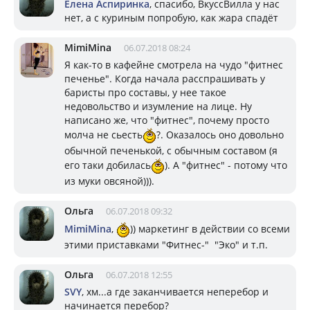
Елена Аспиринка
, спасибо, ВкуссВилла у нас
нет, а с куриным попробую, как жара спадёт
MimiMina
06.07.2018 08:24
Я как-то в кафейне смотрела на чудо "фитнес
печенье". Когда начала расспрашивать у
баристы про составы, у нее такое
недовольство и изумление на лице. Ну
написано же, что "фитнес", почему просто
молча не сьесть
?. Оказалось оно довольно
обычной печенькой, с обычным составом (я
его таки добилась
). А "фитнес" - потому что
из муки овсяной))).
Ольга
06.07.2018 09:32
MimiMina
,
)) маркетинг в действии со всеми
этими приставками "Фитнес-" "Эко" и т.п.
Ольга
06.07.2018 12:55
SVY
, хм...а где заканчивается неперебор и
начинается перебор?