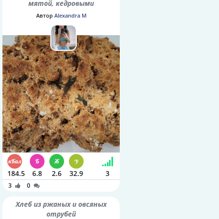
мятой, кедровыми
орешками и семенами
Автор
Alexandra M
шалфея
184.5
6.8
2.6
32.9
3
3
0
Хлеб из ржаных и овсяных
отрубей