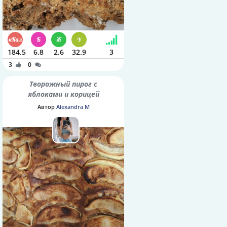
184.5
6.8
2.6
32.9
3
3
0
Творожный пирог с
яблоками и корицей
Автор
Alexandra M