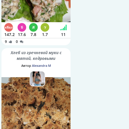
147.2
17.6
7.8
1.7
11
9
0
Хлеб из гречневой муки с
мятой, кедровыми
орешками и семенами
Автор
Alexandra M
шалфея