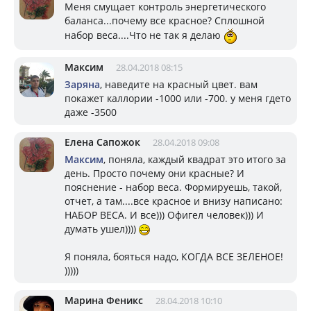
Меня смущает контроль энергетического
баланса...почему все красное? Сплошной
набор веса....Что не так я делаю
Максим
28.04.2018 08:15
Заряна
, наведите на красный цвет. вам
покажет каллории -1000 или -700. у меня гдето
даже -3500
Елена Сапожок
28.04.2018 09:08
Максим
, поняла, каждый квадрат это итого за
день. Просто почему они красные? И
пояснение - набор веса. Формируешь, такой,
отчет, а там....все красное и внизу написано:
НАБОР ВЕСА. И все))) Офигел человек))) И
думать ушел))))
Я поняла, бояться надо, КОГДА ВСЕ ЗЕЛЕНОЕ!
)))))
Марина Феникс
28.04.2018 10:10