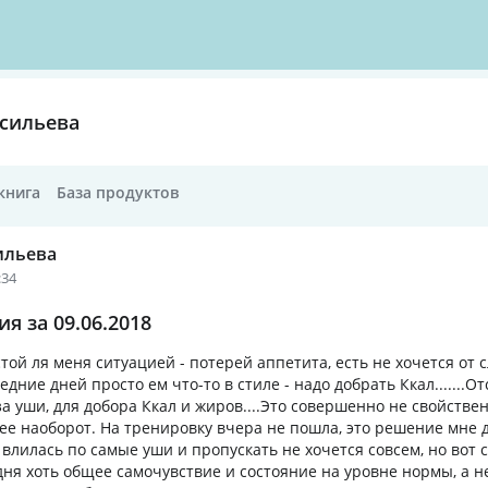
сильева
книга
База продуктов
ильева
:34
я за 09.06.2018
той ля меня ситуацией - потерей аппетита, есть не хочется от
ледние дней просто ем что-то в стиле - надо добрать Ккал.......О
а уши, для добора Ккал и жиров....Это совершенно не свойствен
рее наоборот. На тренировку вчера не пошла, это решение мне д
 влилась по самые уши и пропускать не хочется совсем, но вот 
дня хоть общее самочувствие и состояние на уровне нормы, а н