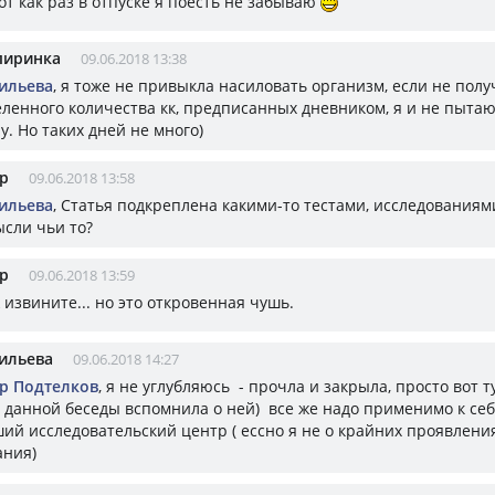
вот как раз в отпуске я поесть не забываю
пиринка
09.06.2018 13:38
ильева
, я тоже не привыкла насиловать организм, если не полу
еленного количества кк, предписанных дневником, я и не пытаю
у. Но таких дней не много)
р
09.06.2018 13:58
ильева
, Статья подкреплена какими-то тестами, исследованиям
ысли чьи то?
р
09.06.2018 13:59
ж извините... но это откровенная чушь.
ильева
09.06.2018 14:27
р Подтелков
, я не углубляюсь - прочла и закрыла, просто вот т
е данной беседы вспомнила о ней) все же надо применимо к се
ший исследовательский центр ( ессно я не о крайних проявлени
ания)