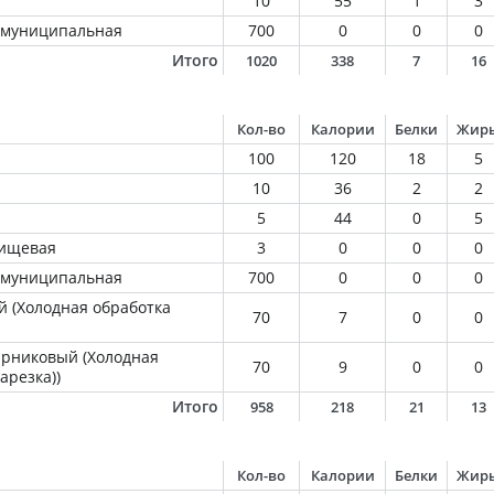
10
55
1
3
, муниципальная
700
0
0
0
Итого
1020
338
7
16
Кол-во
Калории
Белки
Жир
100
120
18
5
10
36
2
2
5
44
0
5
пищевая
3
0
0
0
, муниципальная
700
0
0
0
й (Холодная обработка
70
7
0
0
арниковый (Холодная
70
9
0
0
арезка))
Итого
958
218
21
13
Кол-во
Калории
Белки
Жир