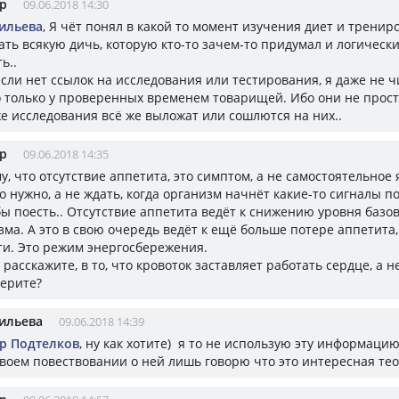
р
09.06.2018 14:30
ильева
, Я чёт понял в какой то момент изучения диет и трениро
ать всякую дичь, которую кто-то зачем-то придумал и логическ
ь..
сли нет ссылок на исследования или тестирования, я даже не ч
о только у проверенных временем товарищей. Ибо они не прос
е исследования всё же выложат или сошлются на них..
р
09.06.2018 14:35
му, что отсутствие аппетита, это симптом, а не самостоятельное 
о нужно, а не ждать, когда организм начнёт какие-то сигналы по
ы поесть.. Отсутствие аппетита ведёт к снижению уровня базо
ма. А это в свою очередь ведёт к ещё больше потере аппетита,
ти. Это режим энергосбережения.
расскажите, в то, что кровоток заставляет работать сердце, а н
верите?
ильева
09.06.2018 14:39
р Подтелков
, ну как хотите) я то не использую эту информацию 
своем повествовании о ней лишь говорю что это интересная те