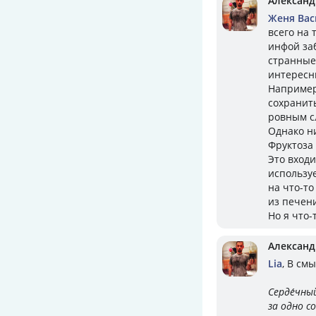
Александ
Женя Вас
всего на 
инфой заб
странные
интересн
Например.
сохранить
ровным сл
Однако н
Фруктоза 
Это входи
используе
на что-то
из печен
Но я что-
Александ
Lia
, В см
Серде́чн
за одно с