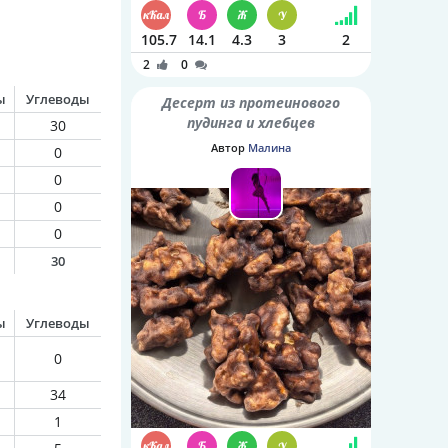
105.7
14.1
4.3
3
2
2
0
ы
Углеводы
Десерт из протеинового
пудинга и хлебцев
30
Автор
Малина
0
0
0
0
30
ы
Углеводы
0
34
1