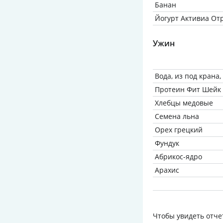
Банан
Йогурт Активиa Отр
Ужин
Вода, из под крана
Протеин Фит Шейк 
Хлебцы медовые
Семена льна
Орех грецкий
Фундук
Абрикос-ядро
Арахис
Чтобы увидеть отче