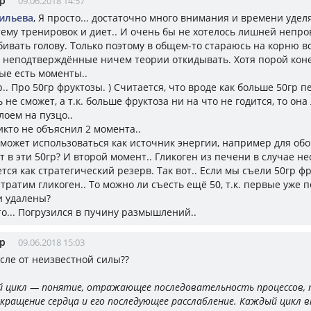
р
09.06.2018 14:57
ильева
, Я просто... достаточно много внимания и времени уде
тему тренировок и диет.. И очень бы не хотелось лишней непр
ивать голову. Только поэтому в общем-то стараюсь на корню в
 неподтверждённые ничем теории откидывать. Хотя порой кон
ые есть моменты..
. Про 50гр фруктозы. ) Считается, что вроде как больше 50гр п
 не сможет, а т.к. больше фруктоза ни на что не годится, то она
оем на пузцо..
икто не объяснил 2 момента..
может использоваться как источник энергии, например для обог
т в эти 50гр? И второй момент.. Гликоген из печени в случае н
тся как стратегический резерв. Так вот.. Если мы съели 50гр фр
 тратим гликоген.. То можно ли съесть ещё 50, т.к. первые уже
и удалены?
то... Погрузился в пучину размышлений..
р
09.06.2018 15:03
ысле от неизвестной силы??
ый цикл — понятие, отражающее последовательность процессов, 
окращение сердца и его последующее расслабление. Каждый цикл 