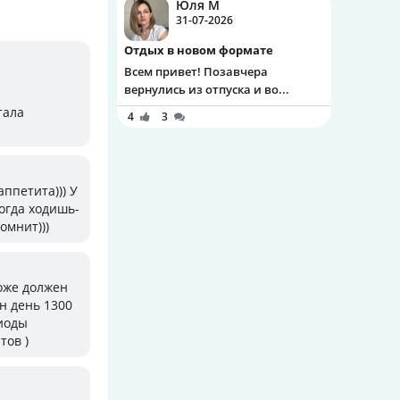
Юля М
31-07-2026
Отдых в новом формате
Всем привет! Позавчера
вернулись из отпуска и во...
тала
4
3
аппетита))) У
когда ходишь-
омнит)))
тоже должен
н день 1300
риоды
тов )