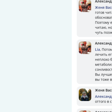
Александ
Женя Вас
готов чит
обосноват
Поэтому е
читаю, н
чуть позж
Александ
Lia
, Пото
лечить ег
неплохо б
метаболиз
сонливос
Вы лучше 
вы тоже 
Женя Вас
Александ
оттого в 