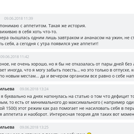
09.06.2018 11:39
 понимаю с аппетитом. Такая же история.
аихиваю в себя хоть что-то.
чера оьошлась одним лишь завтраком и ананасом на ужин, не с
ь себя, а сегодня с утра появился уже аппетит!
09.06.2018 11:42
рное, не очень хорошо, но я бы не отказалась от пары дней без 
ет иногда, что я могу забыть поесть.., но это только в отпуске, 
о новым местам... да и вечером организм все равно о себе нап
ильева
09.06.2018 13:24
, я буквально на днях наткнулась на статью о том что дефицит 
ным, то есть от минимального до максимального ( например оди
гой 1500) этот режим как раз помогает не насиловать себя в пе
я аппетита и наоборот. Интересная теория для таких вот момен
ильева
09.06.2018 13:25