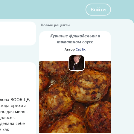
Войти
Новые рецепты
Куриные фрикадельки в
томатном соусе
Автор
Cat-lix
 слова ВООБЩЕ,
тсюда орехи а
но для меня -
алось с
сделала себе
е как