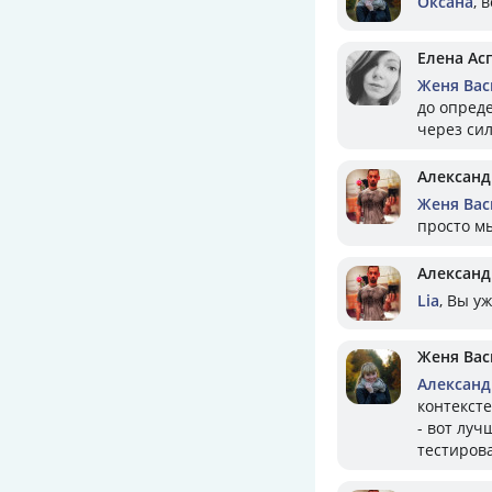
Оксана
, 
Елена Ас
Женя Вас
до опред
через сил
Александ
Женя Вас
просто м
Александ
Lia
, Вы у
Женя Вас
Александ
контекст
- вот луч
тестиров