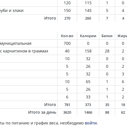
120
115
1
0
уби и злаки
150
145
5
4
Итого
270
260
7
4
Кол-во
Калории
Белки
Жир
, муниципальная
700
0
0
0
с карнитином в граммах
40
158
28
2
10
32
0
0
5
26
0
2
5
32
0
3
10
65
1
6
5
26
1
2
6
33
1
2
Итого
781
373
35
18
Итого за день
3620
1466
88
62
ты по питанию и график веса, необходимо
войти
.