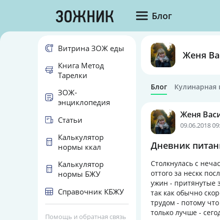
Блог
Витрина ЗОЖ еды
Женя Ва
Книга Метод
Тарелки
Блог
Кулинарная 
ЗОЖ-
энциклопедия
Женя Вас
Статьи
09.06.2018 09
Калькулятор
Дневник питани
нормы ккал
Столкнулась с нечас
Калькулятор
оттого за нескк пос
нормы БЖУ
ужин - притянутые з
Справочник КБЖУ
так как обычно ско
трудом - потому что
только лучше - сего
Помощь и обратная связь