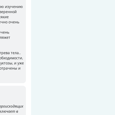
ляю изучению
оверенной
сякие
ечно очень
ечень
 ляжет
рева тела..
еобходимости,
уктозы, и уже
 потрачены и
происходящих
включает в