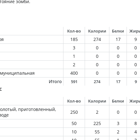
стояние зомби.
Кол-во
Калории
Белки
Жир
оя
185
274
17
9
3
0
0
0
1
0
0
0
2
0
0
0
, муниципальная
400
0
0
0
Итого
591
274
17
9
с
Кол-во
Калории
Белки
Жир
молотый, приготовленный,
250
2
0
0
воде
50
225
3
8
10
55
2
4