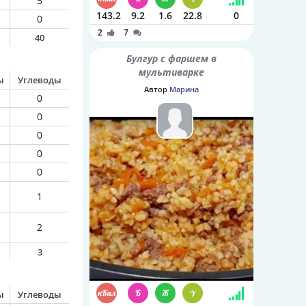
5
143.2
9.2
1.6
22.8
0
0
2
7
40
Булгур с фаршем в
мультиварке
ы
Углеводы
Автор
Марина
0
0
0
0
0
1
2
3
ы
Углеводы