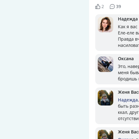
2
39
Надежда
Как я вас
Еле-еле в
Правда в
насиловат
Оксана
Это, наве
меня быва
бродишь п
Женя Вас
Надежда
быть раз
ккал, дру
отсутстви
Женя Вас