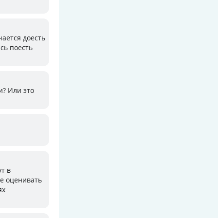
чается доесть
сь поесть
и? Или это
ут в
бе оценивать
ях