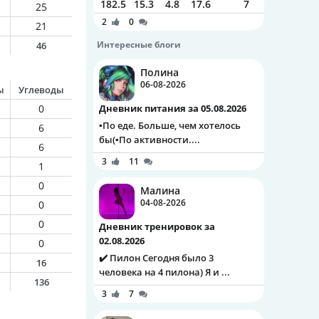
182.5
15.3
4.8
17.6
7
25
2
0
21
Интересные блоги
46
Полина
06-08-2026
ы
Углеводы
0
Дневник питания за 05.08.2026
▪️По еде. Больше, чем хотелось
6
бы(▪️По активности....
6
3
11
1
0
Малина
04-08-2026
0
0
Дневник тренировок за
02.08.2026
0
✔️ Пилон Сегодня было 3
16
человека на 4 пилона) Я и ...
136
3
7