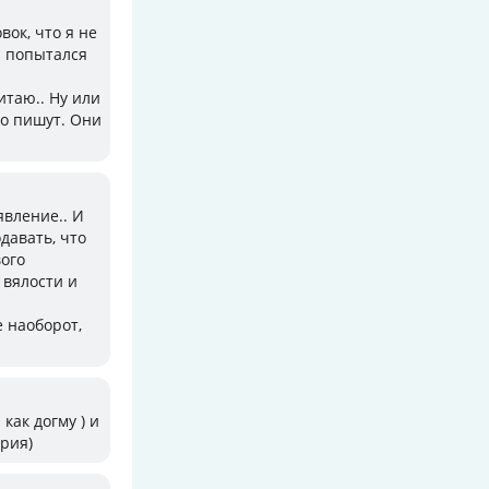
вок, что я не
и попытался
итаю.. Ну или
то пишут. Они
явление.. И
давать, что
вого
 вялости и
е наоборот,
как догму ) и
ория)