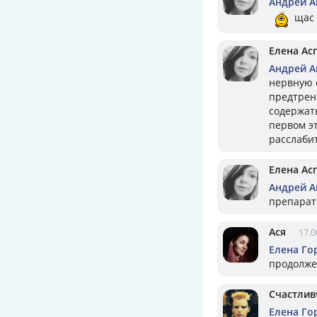
Андрей А
щас 
Елена Ас
Андрей А
нервную 
предтрен
содержать
первом э
расслабит
Елена Ас
Андрей А
препара
Ася
17.0
Елена Го
продолже
Счастлив
Елена Го