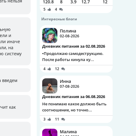
щать нельзя
120.8
8
3.9
12.7
12
5
4
Интересные блоги
льную
Полина
ели и
02-08-2026
или иначе
Дневник питания за 02.08.2026
али, на
ую систему
▪️Продолжаю самодеструкцию.
После работы кинула ку...
4
12
а введем
Инна
07-08-2026
Дневник питания за 06.08.2026
Не понимаю какое должно быть
учит как
соотношение, но точно...
3
11
Малина