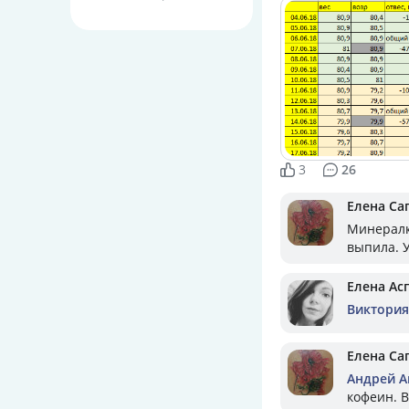
3
26
Елена Са
Минералка
выпила. У
Елена Ас
Виктория
Елена Са
Андрей А
кофеин. В