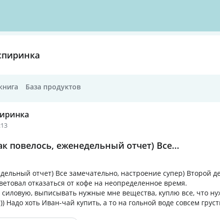
спиринка
книга
База продуктов
пиринка
:13
ак повелось, еженедельный отчет) Все...
едельный отчет) Все замечательно, настроение супер) Второй д
оветовал отказаться от кофе на неопределенное время.
ь силовую, выписывать нужные мне вещества, куплю все, что н
) Надо хоть Иван-чай купить, а то на гольной воде совсем груст