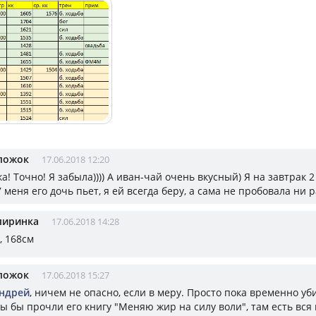
пожок
17.06.2018 12:20
! Точно! Я забыла)))) А иван-чай очень вкусный) Я на завтрак 
 меня его дочь пьет, я ей всегда беру, а сама не пробовала ни 
пиринка
17.06.2018 14:28
, 168см
пожок
17.06.2018 15:27
ндрей
, ничем не опасно, если в меру. Просто пока временно у
ы бы прочли его книгу "Меняю жир на силу воли", там есть вс