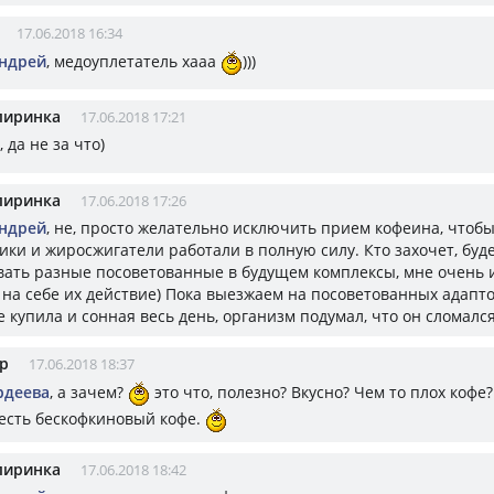
17.06.2018 16:34
ндрей
, медоуплетатель хааа
)))
пиринка
17.06.2018 17:21
, да не за что)
пиринка
17.06.2018 17:26
ндрей
, не, просто желательно исключить прием кофеина, чтоб
ки и жиросжигатели работали в полную силу. Кто захочет, буд
вать разные посоветованные в будущем комплексы, мне очень 
на себе их действие) Пока выезжаем на посоветованных адапто
е купила и сонная весь день, организм подумал, что он сломалс
р
17.06.2018 18:37
рдеева
, а зачем?
это что, полезно? Вкусно? Чем то плох кофе
 есть бескофкиновый кофе.
пиринка
17.06.2018 18:42