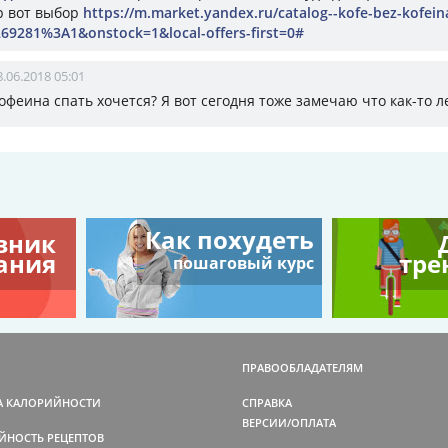
 вот выбор
https://m.market.yandex.ru/catalog--kofe-bez-kofeina
6269281%3A1&onstock=1&local-offers-first=0#
8.06.2018 05:01
кофеина спать хочется? Я вот сегодня тоже замечаю что как-то л
Как похудеть
вник
ания
тре
пошаговый курс
ПРАВООБЛАДАТЕЛЯМ
А КАЛОРИЙНОСТИ
СПРАВКА
ВЕРСИИ/ОПЛАТА
ЙНОСТЬ РЕЦЕПТОВ