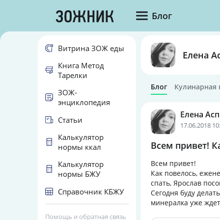
Блог
Витрина ЗОЖ еды
Елена А
Книга Метод
Тарелки
Блог
Кулинарная 
ЗОЖ-
энциклопедия
Елена Ас
Статьи
17.06.2018 10
Калькулятор
Всем привет! К
нормы ккал
Всем привет!
Калькулятор
Как повелось, ежен
нормы БЖУ
спать, Ярослав пос
Справочник КБЖУ
Сегодня буду делат
минералка уже ждет)
Помощь и обратная связь