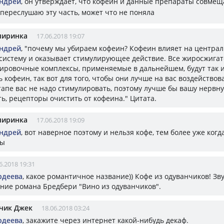
ндрей
, он утверждает, что кофеин и данные препараты совме
переслушаю эту часть, может что не поняла
пиринка
17.06.2018 19:07
ндрей
, "почему мы убираем кофеин? Кофеин влияет на центра
систему и оказывает стимулирующее действие. Все жиросжигат
ировочные комплексы, применяемые в дальнейшем, будут так 
 кофеин, так вот для того, чтобы они лучше на вас воздействов
тапе вас не надо стимулировать, поэтому лучше бы вашу нервн
ь, рецепторы очистить от кофеина." Цитата.
пиринка
17.06.2018 19:09
ндрей
, вот наверное поэтому и нельзя кофе, тем более уже когд
ты
6.2018 19:31
рдеева
, какое романтичное название)) Кофе из одуванчиков! Зв
ние романа Бредбери "Вино из одуванчиков".
чик Джек
18.06.2018 03:24
рдеева
, закажите через интернет какой-нибудь декаф.