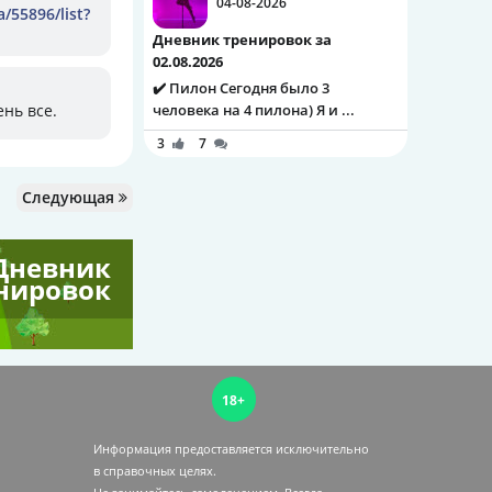
04-08-2026
/55896/list?
Дневник тренировок за
02.08.2026
✔️ Пилон Сегодня было 3
ень все.
человека на 4 пилона) Я и ...
3
7
Следующая
Дневник
нировок
18+
Информация предоставляется исключительно
в справочных целях.