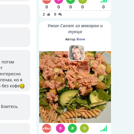
0
0
0
0
0
2
0
Ужин Салат из макарон и
тунца
Автор
Женя
ы потом
ет
интересно
генах, но я
я без кофе
? Боитесь