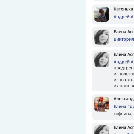
Катенька
Андрей А
Елена Ас
Виктория
Елена Ас
Андрей А
предтрени
использо
испытать 
их пока н
Александ
Елена Го
кофеина,
Елена Ас