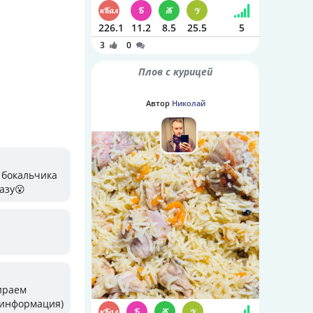
226.1
11.2
8.5
25.5
5
3
0
Плов с курицей
Автор
Николай
2 бокальчика
разу😮
бираем
я информация)