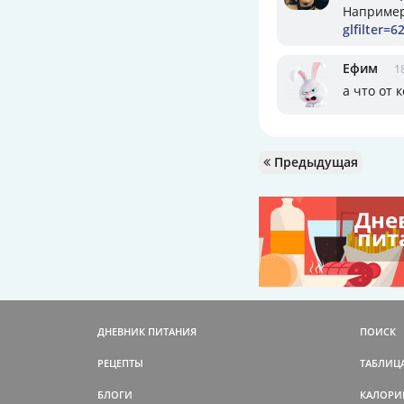
Например
glfilter=
Ефим
1
а что от 
Предыдущая
Дне
пит
ДНЕВНИК ПИТАНИЯ
ПОИСК
РЕЦЕПТЫ
ТАБЛИЦ
БЛОГИ
КАЛОРИ