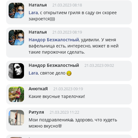
Наталья
21.03.2023 08:18
Lara
, с открытием гриля в саду он скорее
закроется))))
Наталья
21.03.2023 08:19
Нандор Безжалостный
, удивили. У меня
вафельница есть, интересно, может в ней
такие пирожочки сделать.
Нандор Безжалостный
21.03.2023 09:02
Lara
, святое дело
АнюткаЯ
21.03.2023 09:19
Какие вкусные тарелочки!
Ритуля
21.03.2023 11:22
Мои поздравления🙏 здорово, что худеть
можно вкусно🌸