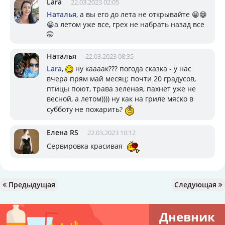
Lara
22.03.2023 02:05
Наталья
, а вы его до лета не открывайте 😁😁
😁а летом уже все, грех не набрать назад все
🤭
Наталья
22.03.2023 08:35
Lara
,
ну каааак??? погода сказка - у нас
вчера прям май месяц: почти 20 градусов,
птицы поют, трава зеленая, пахнет уже не
весной, а летом)))) ну как на гриле мяско в
субботу не пожарить?
Елена RS
22.03.2023 10:12
Сервировка красивая
Предыдущая
Следующая
Дневник