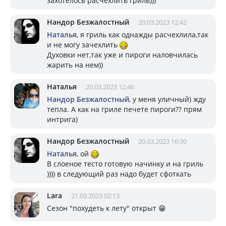
захотелось расчехлить гриль)))
Нандор Безжалостный
20.03.2023 12:42
Наталья
, я гриль как однажды расчехлила,так
и не могу зачехлить
Духовки нет,так уже и пироги наловчилась
жарить на нем))
Наталья
20.03.2023 12:46
Нандор Безжалостный
, у меня уличный) жду
тепла. А как на гриле печете пироги?? прям
интрига)
Нандор Безжалостный
20.03.2023 16:30
Наталья
, ой
В слоеное тесто готовую начинку и на гриль
)))) в следующий раз надо будет сфоткать
Lara
21.03.2023 02:13
Сезон "похудеть к лету" открыт 😁