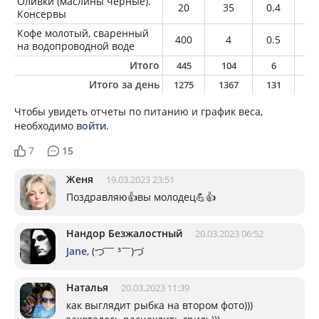
Оливки (маслины чёрные).
20
35
0.4
3.
Консервы
Кофе молотый, сваренный
400
4
0.5
0.
на водопроводной воде
Итого
445
104
6
8
Итого за день
1275
1367
131
7
Чтобы увидеть отчеты по питанию и график веса,
необходимо
войти
.
7
15
Женя
19.03.2023 23:51
Поздравляю👍вы молодец💪👍
Нандор Безжалостный
20.03.2023 06:52
Jane
, (⁠づ⁠￣⁠ ⁠³⁠￣⁠)⁠づ
Наталья
20.03.2023 11:39
как выглядит рыбка на втором фото)))