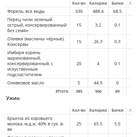
Кол-во
Калории
Белки
Жи
Форель, все виды
330
488.4
68.5
21
Перец чили зеленый
острый, консервированный
15
3.2
0.1
0
без семян
Оливки (маслины чёрные).
15
26.3
0.3
2.
Консервы
Имбиря корень
маринованный,
консервированный, с
20
4
0.1
0
искуственным
подсластителем
Оливковое масло
5
44.9
0
5
Итого
385
566
69
2
Ужин
Кол-во
Калории
Белки
Жи
Брынза из коровьего
молока, м.д.ж. 40% в сух. в-
25
65.5
5.5
4.
ве