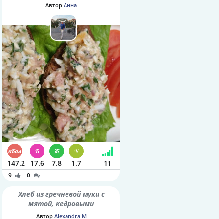
Автор
Анна
147.2
17.6
7.8
1.7
11
9
0
Хлеб из гречневой муки с
мятой, кедровыми
орешками и семенами
Автор
Alexandra M