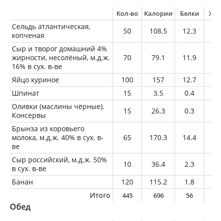
Кол-во
Калории
Белки
Жи
Сельдь атлантическая,
50
108.5
12.3
6.
копченая
Сыр и творог домашний 4%
жирности, несолёный, м.д.ж.
70
79.1
11.9
2.
16% в сух. в-ве
Яйцо куриное
100
157
12.7
11
Шпинат
15
3.5
0.4
0
Оливки (маслины чёрные).
15
26.3
0.3
2.
Консервы
Брынза из коровьего
молока, м.д.ж. 40% в сух. в-
65
170.3
14.4
12
ве
Сыр российский, м.д.ж. 50%
10
36.4
2.3
2.
в сух. в-ве
Банан
120
115.2
1.8
0.
Итого
445
696
56
3
Обед