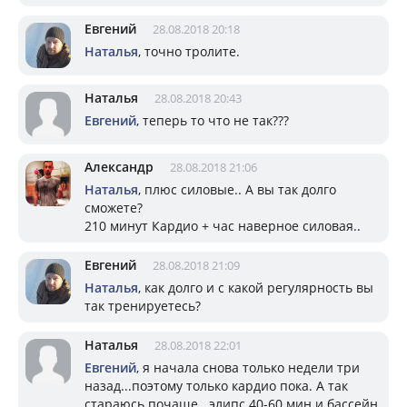
Евгений
28.08.2018 20:18
Наталья
, точно тролите.
Наталья
28.08.2018 20:43
Евгений
, теперь то что не так???
Александр
28.08.2018 21:06
Наталья
, плюс силовые.. А вы так долго
сможете?
210 минут Кардио + час наверное силовая..
Евгений
28.08.2018 21:09
Наталья
, как долго и с какой регулярность вы
так тренируетесь?
Наталья
28.08.2018 22:01
Евгений
, я начала снова только недели три
назад...поэтому только кардио пока. А так
стараюсь почаще...элипс 40-60 мин и бассейн