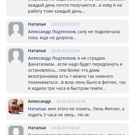
каждый день почти получаются...а хожу я на
работу тоже каждый день...
Наталья
28.08.2018 22:01
Александр Подтелков
, силу не подключала
пока, еще не дозрела...
Наталья
28.08.2018 22:04
Александр Подтелков
, я не страдаю
фанатизмом...если надо будет передохнуть я
остановлюсь...тем более что дома
велотренажер есть т можно так немного
позаниматься...в вскр лень было в фитнес, так
я ходила три часа в быстром темпе...
Александр
28.08.2018 22:50
Наталья
, мне этого не понять. Лень Фитнес, а
ходить 3 часа не лень.. Но ок.
Наталья
29.08.2018 09:47