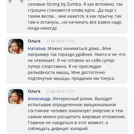
силовые Strong by Zumba. Я как вспомню, так
страшно становится снова идти...Да еще с
таким весом... мне кажется, я как прыгну, так
там и останусь...но начинать все равно надо
когда-никогда
Ольга
27.08.2018 17:16
Наталья
, Можно заниматься дома...Мне
например так гораздо удобнее. Никто и не что
не отвлекает. Я не готовлю из себя супер-
пупер спортсмена. Я не преследую
рельефности мышц. Мне достаточно
подтянутые мышцы, придание им тонуса.
Ольга
27.08.2018 17:19
Александр
, Интересный ролик. Выходит
испытывая определенное эмоциональное
состояние человек локализует энергию и тем
самым можно расщепить жировые отложения.
Главное не наедаться в этот момент, а
соблюдать дефицит калорий.