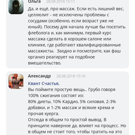
Ольга
28.08.2018 15:11
Да, и ещё, про массаж. Если есть лишний вес,
целлюлит - не исключены проблемы с
сосудами (особенно, если возраст уже не
юный). Посему для начала лучше бы посетить
флеболога и, как минимум, первый курс
массажа сделать в хорошем салоне или
клинике, где работают квалифицированные
массажисты. Заодно и посмотрите, как фаш
организ реагирует на подобное
вмешательство.
Александр
28.08.2018 15:16
Квант Счастья
,
Вы поймите простую вещь.. Грубо говоря
100% сжигания состоят из:
80% диеты, 10% Кардио, 5% силовая, 2-3%
добавки, и 1-2% массаж и всякие крема и
прочая хуерга.
Отсюда в общем то простой вывод. В
принципе наверное да, влияет на процесс. Но
в общем не стоит того, чтобы тратить на это