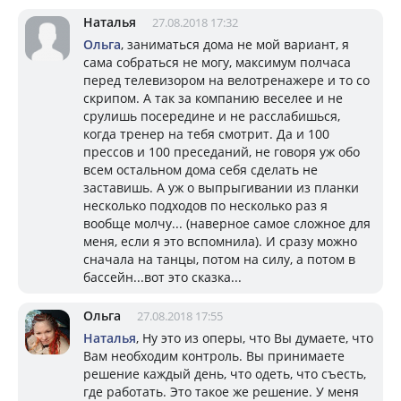
Наталья
27.08.2018 17:32
Ольга
, заниматься дома не мой вариант, я
сама собраться не могу, максимум полчаса
перед телевизором на велотренажере и то со
скрипом. А так за компанию веселее и не
срулишь посередине и не расслабишься,
когда тренер на тебя смотрит. Да и 100
прессов и 100 преседаний, не говоря уж обо
всем остальном дома себя сделать не
заставишь. А уж о выпрыгивании из планки
несколько подходов по несколько раз я
вообще молчу... (наверное самое сложное для
меня, если я это вспомнила). И сразу можно
сначала на танцы, потом на силу, а потом в
бассейн...вот это сказка...
Ольга
27.08.2018 17:55
Наталья
, Ну это из оперы, что Вы думаете, что
Вам необходим контроль. Вы принимаете
решение каждый день, что одеть, что съесть,
где работать. Это такое же решение. У меня