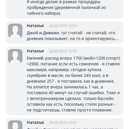
Я иногда делаю в рамках процедуры
пробуждения (деревянной палочкой из
чайного набора).
Наталья
28.08.2018 12:53
Джой и Дивижн
, тут считай - не считай, что
дневник показывает, на то и ориентируюсь...
Наталья
28.08.2018 12:59
Евгений
, расход вчера 1700 (мой)+1200 (спорт)
=2900. питание если есть сомнения - я ставлю
максимум, например, сегодня купила
скумбрию в масле, на банке 249 ккал, а в
дневнике 257 - я поставила, как в дневнике.
На эллипсе вчера занималась 1 час, а
поставила 40 минут на случай ошибки. Тоже и
с велотренажером сделала. только бассейн
оставила как есть, поскольку стили разные -
не подсчитаешь, ставлю просто плавание.
Наталья
28.08.2018 13:03