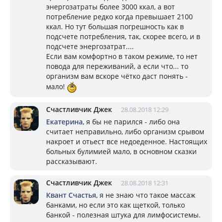
энергозатраты более 3000 ккал, а вот
потребление редко когда превышает 2100
ккал. Но тут большая погрешность как в
подсчете потребления, так, скорее всего, и в
подсчете энергозатрат....
Если вам комфортно в таком режиме, то нет
повода для переживаний, а если что... то
организм вам вскоре чётко даст понять -
мало!
Счастливчик Джек
28.08.2018 12:29
Екатерина
, я бы не парился - либо она
считает неправильно, либо организм срывом
накроет и отьест все недоеденное. Настоящих
больных булимией мало, в основном сказки
рассказывают.
Счастливчик Джек
28.08.2018 12:31
Квант Счастья
, я не знаю что такое массаж
банками, но если это как щеткой, только
банкой - полезная штука для лимфосистемы.