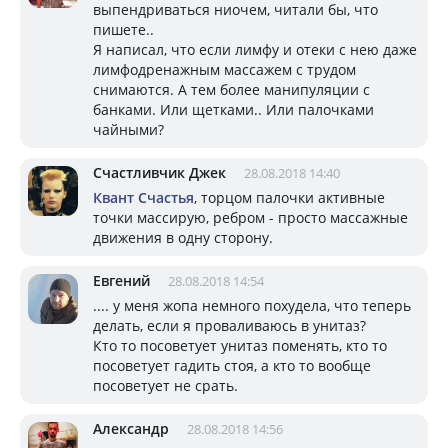
выпендриваться ниочем, читали бы, что
пишете..
Я написал, что если лимфу и отеки с нею даже
лимфодренажным массажем с трудом
снимаются. А тем более манипуляции с
банками. Или щетками.. Или палочками
чайными?
Счастливчик Джек
28.08.2018 14:40
Квант Счастья
, торцом палочки активные
точки массирую, ребром - просто массажные
движения в одну сторону.
Евгений
28.08.2018 14:54
.... у меня жопа немного похудела, что теперь
делать, если я проваливаюсь в унитаз?
Кто то посоветует унитаз поменять, кто то
посоветует гадить стоя, а кто то вообще
посоветует не срать.
Александр
28.08.2018 14:56