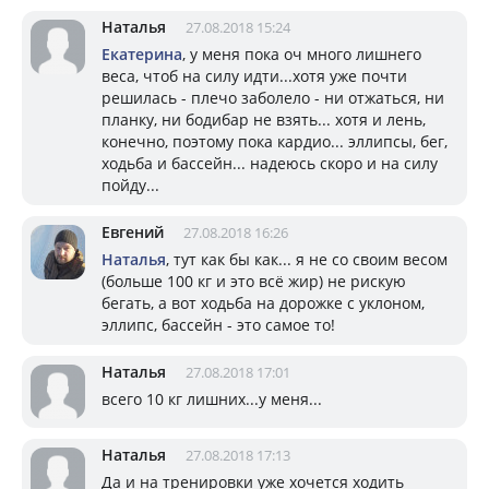
Наталья
27.08.2018 15:24
Екатерина
, у меня пока оч много лишнего
веса, чтоб на силу идти...хотя уже почти
решилась - плечо заболело - ни отжаться, ни
планку, ни бодибар не взять... хотя и лень,
конечно, поэтому пока кардио... эллипсы, бег,
ходьба и бассейн... надеюсь скоро и на силу
пойду...
Евгений
27.08.2018 16:26
Наталья
, тут как бы как... я не со своим весом
(больше 100 кг и это всё жир) не рискую
бегать, а вот ходьба на дорожке с уклоном,
эллипс, бассейн - это самое то!
Наталья
27.08.2018 17:01
всего 10 кг лишних...у меня...
Наталья
27.08.2018 17:13
Да и на тренировки уже хочется ходить