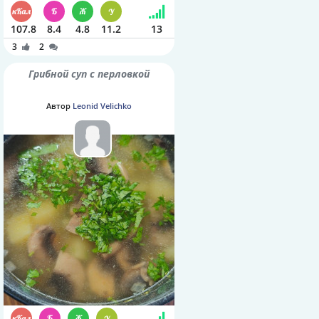
107.8
8.4
4.8
11.2
13
3
2
Грибной суп с перловкой
Автор
Leonid Velichko