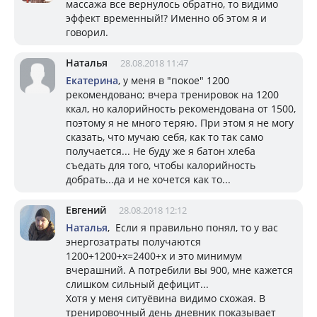
массажа все вернулось обратно, то видимо
эффект временный!? Именно об этом я и
говорил.
Наталья
28.08.2018 11:47
Екатерина
, у меня в "покое" 1200
рекомендовано; вчера тренировок на 1200
ккал, но калорийность рекомендована от 1500,
поэтому я не много теряю. При этом я не могу
сказать, что мучаю себя, как то так само
получается... Не буду же я батон хлеба
съедать для того, чтобы калорийность
добрать...да и не хочется как то...
Евгений
28.08.2018 12:12
Наталья
, Если я правильно понял, то у вас
энергозатраты получаются
1200+1200+х=2400+х и это минимум
вчерашний. А потребили вы 900, мне кажется
слишком сильный дефицит...
Хотя у меня ситуёвина видимо схожая. В
тренировочный день дневник показывает