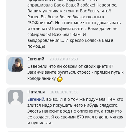
спрашивала Вас о Вашей собаке! Наверное,
Вашим ученикам стоит и Вас "выгулять"!
Ранее Вы были более благосклонны к
"ЗОЖникам". Не стоит мне что-то доказывать
и отвечать! Конфликтовать с Вами далее не
собираюсь! Всех благ Вам! И
выздоровления!... И кресло-коляска Вам в
помощь!
Евгений
28.08.2018 15:50
Озверели что ли совсем от своих диет!!?!?
Заканчивайте ругаться, стресс - прямой путь к
холодильнику
Наталья
28.08.2018 15:56
Евгений
, во-во. И я о том же подумала. Тем кто
злится надо покушать чего нибудь сладкого.
Злость наносит вред не оппоненту, а тому кто
ее создает. Я со своими 870 ккал в день мягкая
и пушистая...