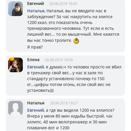
Евгений
28.08.2018 18:05
Наталья
, Наталья, вы не вводите нас в
заблуждение? За час накрутить на элипсе
1200 ккал, это показатель очень
тренированного человека. Тут если и есть
лишний вес... то он мышечный. Мне кажется
вы нас тонко тролите.
Я прав?
Елена
28.08.2018 18:09
Евгений
, я думаю,ч то человек просто не вбил
в тренажер свой вес...у нас в зале по
стандарту установлено почему-то 150
кг...цифры потом огонь, если свой вес не
установить)))
Наталья
28.08.2018 18:27
Евгений
, а где вы видели 1200 на эллипсе?
Вчера у меня 80 мин ходьбы быстрой, час
эллипс, 40 мин велотренажер и 30 мин
плавание-вот и 1200