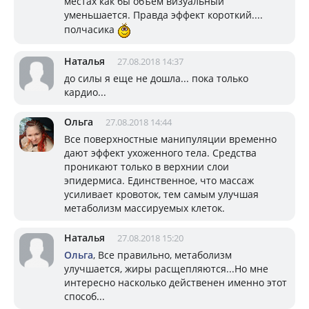
местах как бы объем визуальный
уменьшается. Правда эффект короткий....
полчасика
Наталья
27.08.2018 14:37
до силы я еще не дошла... пока только
кардио...
Ольга
27.08.2018 14:44
Все поверхностные манипуляции временно
дают эффект ухоженного тела. Средства
проникают только в верхнии слои
эпидермиса. Единственное, что массаж
усиливает кровоток, тем самым улучшая
метаболизм массируемых клеток.
Наталья
27.08.2018 15:20
Ольга
, Все правильно, метаболизм
улучшается, жиры расщепляются...Но мне
интересно насколько действенен именно этот
способ...