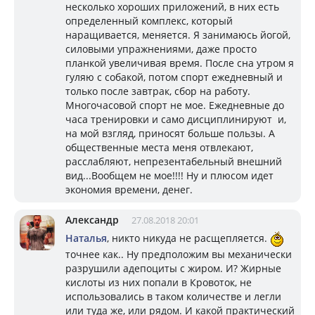
несколько хороших приложений, в них есть
определенный комплекс, который
наращивается, меняется. Я занимаюсь йогой,
силовыми упражнениями, даже просто
планкой увеличивая время. После сна утром я
гуляю с собакой, потом спорт ежедневный и
только после завтрак, сбор на работу.
Многочасовой спорт не мое. Ежедневные до
часа тренировки и само дисциплинируют и,
на мой взгляд, приносят больше пользы. А
общественные места меня отвлекают,
расслабляют, непрезентабельный внешний
вид...Вообщем не мое!!!! Ну и плюсом идет
экономия времени, денег.
Александр
27.08.2018 20:01
Наталья
, никто никуда не расщепляется.
точнее как.. Ну предположим вы механически
разрушили адепоциты с жиром. И? Жирные
кислоты из них попали в Кровоток, не
использовались в таком количестве и легли
или туда же, или рядом. И какой практический