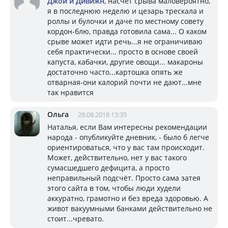
Джой и Дивижн
, насчет срыва маловероятно,
я в последнюю неделю и цезарь трескала и
роллы и булочки и даче по местному совету
кордон-блю, правда готовила сама... О каком
срыве может идти речь...я не ограничиваю
себя практически... просто в основе своей
капуста, кабачки, другие овощи... макароны
достаточно часто...картошка опять же
отварная-они калорий почти не дают...мне
так нравится
Ольга
28.08.2018 13:35
Наталья, если Вам интересны рекомендации
народа - опубликуйте дневник, - было б легче
ориентироваться, что у вас там происходит.
Может, действительно, нет у вас такого
сумасшедшего дефицита, а просто
неправильный подсчёт. Просто сама затея
этого сайта в том, чтобы люди худели
аккуратно, грамотно и без вреда здоровью. А
живот вакуумными банками действительно не
стоит...чревато.