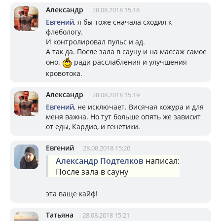
Александр
28.08.2018 15:18
Евгений
, я бы тоже сначала сходил к
флебологу.
И контролировал пульс и ад.
А так да. После зала в сауну и на массаж самое
оно.
ради расслабления и улучшения
кровотока.
Александр
28.08.2018 15:19
Евгений
, не исключает. Висячая кожура и для
меня важна. Но тут больше опять же зависит
от еды, Кардио, и генетики.
Евгений
28.08.2018 15:20
Александр Подтелков
написал:
После зала в сауну
эта ваще кайф!
Татьяна
28.08.2018 15:21