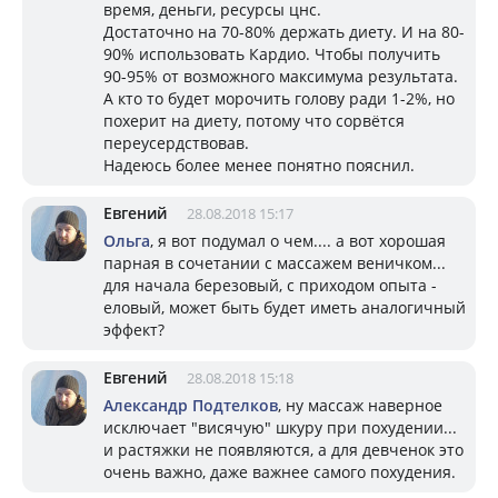
время, деньги, ресурсы цнс.
Достаточно на 70-80% держать диету. И на 80-
90% использовать Кардио. Чтобы получить
90-95% от возможного максимума результата.
А кто то будет морочить голову ради 1-2%, но
похерит на диету, потому что сорвётся
переусердствовав.
Надеюсь более менее понятно пояснил.
Евгений
28.08.2018 15:17
Ольга
, я вот подумал о чем.... а вот хорошая
парная в сочетании с массажем веничком...
для начала березовый, с приходом опыта -
еловый, может быть будет иметь аналогичный
эффект?
Евгений
28.08.2018 15:18
Александр Подтелков
, ну массаж наверное
исключает "висячую" шкуру при похудении...
и растяжки не появляются, а для девченок это
очень важно, даже важнее самого похудения.