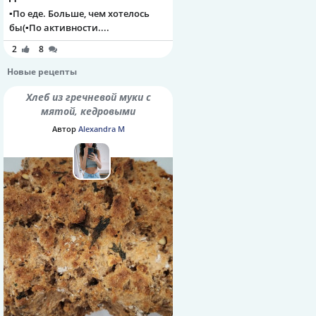
▪️По еде. Больше, чем хотелось
бы(▪️По активности....
2
8
Новые рецепты
Хлеб из гречневой муки с
мятой, кедровыми
орешками и семенами
Автор
Alexandra M
шалфея