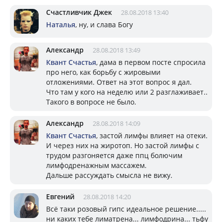
Счастливчик Джек
28.08.2018 13:40
Наталья
, ну, и слава Богу
Александр
28.08.2018 13:49
Квант Счастья
, дама в первом посте спросила
про него, как борьбу с жировыми
отложениями. Ответ на этот вопрос я дал.
Что там у кого на неделю или 2 разглаживает..
Такого в вопросе не было.
Александр
28.08.2018 14:09
Квант Счастья
, застой лимфы влияет на отеки.
И через них на жиротоп. Но застой лимфы с
трудом разгоняется даже ппц болючим
лимфодренажным массажем.
Дальше рассуждать смысла не вижу.
Евгений
28.08.2018 14:20
Всё таки розовый гипс идеальное решение.....
ни каких тебе лиматрена... лимфодрина... тьфу