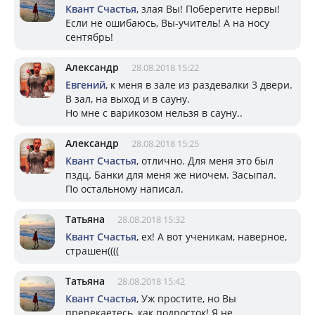
Квант Счастья
, злая Вы! Поберегите нервы!
Если не ошибаюсь, Вы-учитель! А на носу
сентябрь!
Александр
28.08.2018 15:22
Евгений
, к меня в зале из раздевалки 3 двери.
В зал, на выход и в сауну.
Но мне с варикозом нельзя в сауну..
Александр
28.08.2018 15:25
Квант Счастья
, отлично. Для меня это был
пздц. Банки для меня же ниочем. Засыпал.
По остальному написал.
Татьяна
28.08.2018 15:32
Квант Счастья
, ех! А вот ученикам, наверное,
страшен((((
Татьяна
28.08.2018 15:42
Квант Счастья
, Уж простите, но Вы
пререкаетесь, как подросток! Я не