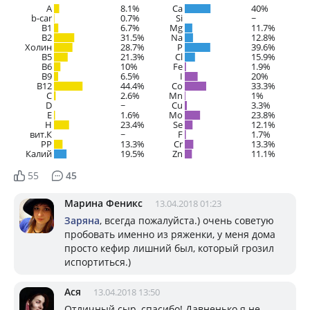
A
8.1%
Ca
40%
b-car
0.7%
Si
~
В1
6.7%
Mg
11.7%
B2
31.5%
Na
12.8%
Холин
28.7%
P
39.6%
B5
21.3%
Cl
15.9%
B6
10%
Fe
1.9%
B9
6.5%
I
20%
B12
44.4%
Co
33.3%
C
2.6%
Mn
1%
D
~
Cu
3.3%
E
1.6%
Mo
23.8%
H
23.4%
Se
12.1%
вит.К
~
F
1.7%
PP
13.3%
Cr
13.3%
Калий
19.5%
Zn
11.1%
55
45
Марина Феникс
13.04.2018 01:23
Заряна
, всегда пожалуйста.) очень советую
пробовать именно из ряженки, у меня дома
просто кефир лишний был, который грозил
испортиться.)
Ася
13.04.2018 13:50
Отличный сыр, спасибо! Давненько я не