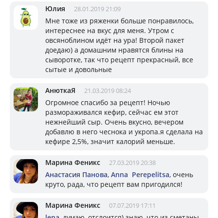
Юлия
28.01.2019 21:09
Мне тоже из ряженки больше понравилось,
интереснее на вкус для меня. Утром с
овсяноблином идёт на ура! Второй пакет
доедаю) а домашним нравятся блины на
сыворотке, так что рецепт прекрасный, все
сытые и довольные
АнюткаЯ
21.03.2019 08:24
Огромное спасибо за рецепт! Ночью
размораживался кефир, сейчас ем этот
нежнейший сыр. Очень вкусно, вечером
добавлю в него чеснока и укропа.я сделала на
кефире 2,5%, значит калорий меньше.
Марина Феникс
27.03.2019 20:38
Анастасия Панова
,
Anna Perepelitsa
, очень
круто, рада, что рецепт вам пригодился!
Марина Феникс
07.07.2019 17:11
lena
, думаю, отслоится) знаю, что из сметаны