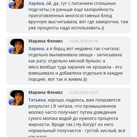
Заряна
, ой, да, тут с питанием сплошные
подсчеты.) я раньше еще калорийность
приготовленных многосоставных блюд
вручную высчитывала, вот где заморочки, там
уже проценты надо использовать.))
Марина Феникс
14.04.2018 01:18
Заряна
, а я борщ вот недавно так считала:
отдельно вылавливала овощи - записывала
как рагу; отдельно мясной бульон; а
мясо вообще туда заранее не крошила - его
взвешивала и добавляла отдельно в каждую
порцию. вот так и живем.)))
Марина Феникс
14.04.2018 14:25
Татьяна
, хорошо, надеюсь, вам понравится
результат.) Я читала, что промышленное
молоко часто получают путем доведения
сухого молока водой до нужного процента
жирности. Вроде так.) Ну йогурт из него
нормальный получается - густой, кислый, всё
как надо.