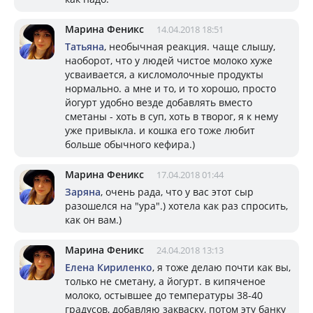
Марина Феникс
14.04.2018 18:51
Татьяна
, необычная реакция. чаще слышу,
наоборот, что у людей чистое молоко хуже
усваивается, а кисломолочные продукты
нормально. а мне и то, и то хорошо, просто
йогурт удобно везде добавлять вместо
сметаны - хоть в суп, хоть в творог, я к нему
уже привыкла. и кошка его тоже любит
больше обычного кефира.)
Марина Феникс
17.04.2018 01:44
Заряна
, очень рада, что у вас этот сыр
разошелся на "ура".) хотела как раз спросить,
как он вам.)
Марина Феникс
24.04.2018 13:13
Елена Кириленко
, я тоже делаю почти как вы,
только не сметану, а йогурт. в кипяченое
молоко, остывшее до температуры 38-40
градусов, добавляю закваску, потом эту банку