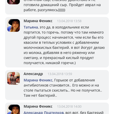
готовила домашний сыр. Пройдет аврал на
работе, разгуляюсь)))))))
Марина Феникс
13.04.2018 13:58
Татьяна
, это да, в холодильнике если
портится, то горечь. потому что там немного
другой процесс начинается, чем если бы его
квасили в теплых условиях с добавлением
молочнокислых бактерий. я вот йогурт делаю
из молока, добавляя в него ряженку или
сметану, и прекрасный кислый продукт
получается, никакой горечи.)
Александр
13.04.2018 13:59
Марина Феникс
, Горькое от добавления
антибиотиков становится.. Его можно и на
столе пытаться скислить.. Но не получится..
Там нет бактерий..
Марина Феникс
13.04.2018 14:00
Александр Подтелков
, вот-вот, без бактерий