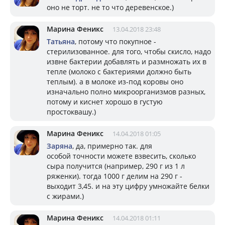
оно не торт. не то что деревенское.)
Марина Феникс
13.04.2018 23:48
Татьяна
, потому что покупное -
стерилизованное. для того, чтобы скисло, надо
извне бактерии добавлять и размножать их в
тепле (молоко с бактериями должно быть
теплым). а в молоке из-под коровы оно
изначально полно микроорганизмов разных,
потому и киснет хорошо в густую
простоквашу.)
Марина Феникс
14.04.2018 01:05
Заряна
, да, примерно так. для
особой точности можете взвесить, сколько
сыра получится (например, 290 г из 1 л
ряженки). тогда 1000 г делим на 290 г -
выходит 3,45. и на эту цифру умножайте белки
с жирами.)
Марина Феникс
14.04.2018 01:11