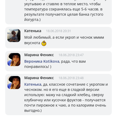
укутываю и ставлю в теплое место, чтобы
температура сохранялась еще 5-6 часов. в
результате получается целая банка густого
йогурта.)
Катенька
18.06.2018 20:31
Мой любимый, а если укроп и чеснок мммм
вкуснота
Марина Феникс
18.06.2018 23:47
Вероника Kotikova
, рада, что вам
понравилось! )
Марина Феникс
18.06.2018 23:48
Катенька
, да, классное сочетание с укропом и
чесноком. но я его еще в сладкой версии
использую: мажу на сладкий хлебец, сверху
клубничку или кусочки фруктов - получается
почти пирожное к чаю, а по калориям очень
выгодно.)