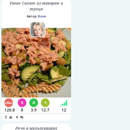
Ужин Салат из макарон и
тунца
Автор
Женя
120.8
8
3.9
12.7
12
5
4
Лечо в мультиварке