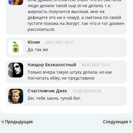
люди делали такой сыр (я не делала, т.к.
жирность получится высокая, мне на
дефиците это ни к чему)). а сметана по своей
густоте похожа на йогурт, так что и тот должен
расслоиться)
Юлия
28.01.2021 20:57
Да, так же
Нандор Безжалостный
30.03.2021 15:11
Только вчера такую штуку делала, но как
посчитать кбжу, не представила
Счастливчик Джек
10.08.2024 02:33
Zer
, тебя заело, тупой бот.
Предыдущая
Следующая